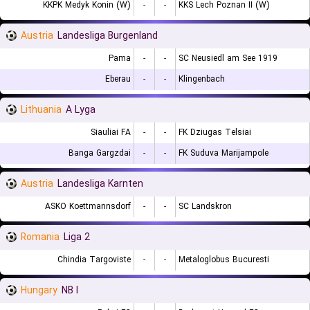
KKPK Medyk Konin (W)
-
-
KKS Lech Poznan II (W)
Austria
Landesliga Burgenland
Pama
-
-
SC Neusiedl am See 1919
Eberau
-
-
Klingenbach
Lithuania
A Lyga
Siauliai FA
-
-
FK Dziugas Telsiai
Banga Gargzdai
-
-
FK Suduva Marijampole
Austria
Landesliga Karnten
ASKO Koettmannsdorf
-
-
SC Landskron
Romania
Liga 2
Chindia Targoviste
-
-
Metaloglobus Bucuresti
Hungary
NB I