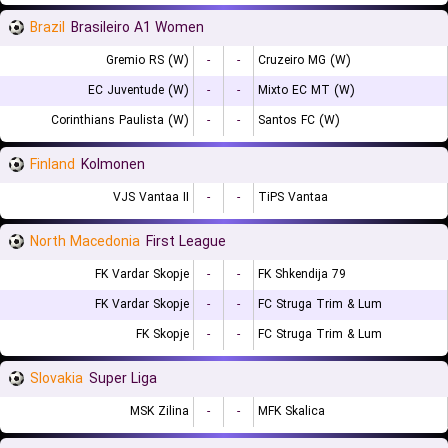
Brazil
Brasileiro A1 Women
Gremio RS (W)
-
-
Cruzeiro MG (W)
EC Juventude (W)
-
-
Mixto EC MT (W)
Corinthians Paulista (W)
-
-
Santos FC (W)
Finland
Kolmonen
VJS Vantaa II
-
-
TiPS Vantaa
North Macedonia
First League
FK Vardar Skopje
-
-
FK Shkendija 79
FK Vardar Skopje
-
-
FC Struga Trim & Lum
FK Skopje
-
-
FC Struga Trim & Lum
Slovakia
Super Liga
MSK Zilina
-
-
MFK Skalica