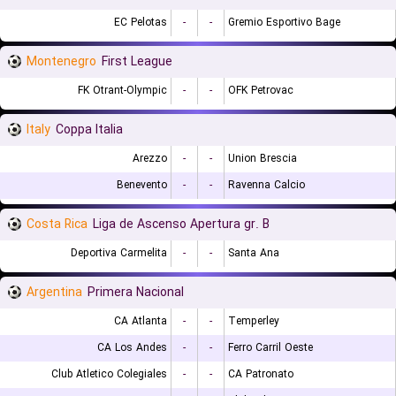
EC Pelotas
-
-
Gremio Esportivo Bage
Montenegro
First League
FK Otrant-Olympic
-
-
OFK Petrovac
Italy
Coppa Italia
Arezzo
-
-
Union Brescia
Benevento
-
-
Ravenna Calcio
Costa Rica
Liga de Ascenso Apertura gr. B
Deportiva Carmelita
-
-
Santa Ana
Argentina
Primera Nacional
CA Atlanta
-
-
Temperley
CA Los Andes
-
-
Ferro Carril Oeste
Club Atletico Colegiales
-
-
CA Patronato