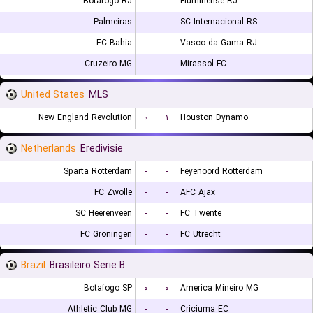
Botafogo RJ
-
-
Fluminense RJ
Palmeiras
-
-
SC Internacional RS
EC Bahia
-
-
Vasco da Gama RJ
Cruzeiro MG
-
-
Mirassol FC
United States
MLS
New England Revolution
۰
۱
Houston Dynamo
Netherlands
Eredivisie
Sparta Rotterdam
-
-
Feyenoord Rotterdam
FC Zwolle
-
-
AFC Ajax
SC Heerenveen
-
-
FC Twente
FC Groningen
-
-
FC Utrecht
Brazil
Brasileiro Serie B
Botafogo SP
۰
۰
America Mineiro MG
Athletic Club MG
-
-
Criciuma EC