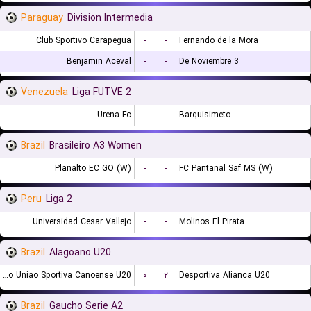
Paraguay
Division Intermedia
Club Sportivo Carapegua
-
-
Fernando de la Mora
Benjamin Aceval
-
-
3 De Noviembre
Venezuela
Liga FUTVE 2
Urena Fc
-
-
Barquisimeto
Brazil
Brasileiro A3 Women
Planalto EC GO (W)
-
-
FC Pantanal Saf MS (W)
Peru
Liga 2
Universidad Cesar Vallejo
-
-
Molinos El Pirata
Brazil
Alagoano U20
Associacao Uniao Sportiva Canoense U20
۰
۲
Desportiva Alianca U20
Brazil
Gaucho Serie A2