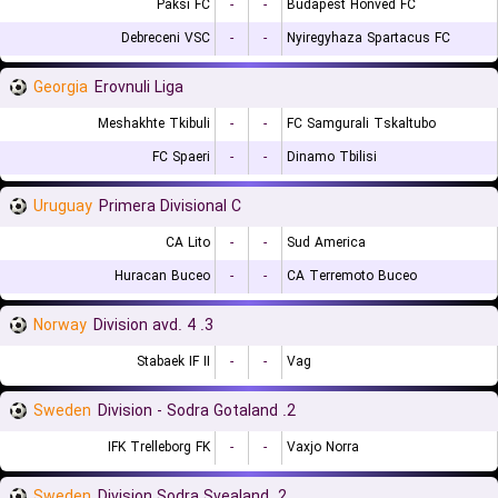
Paksi FC
-
-
Budapest Honved FC
Debreceni VSC
-
-
Nyiregyhaza Spartacus FC
Georgia
Erovnuli Liga
Meshakhte Tkibuli
-
-
FC Samgurali Tskaltubo
FC Spaeri
-
-
Dinamo Tbilisi
Uruguay
Primera Divisional C
CA Lito
-
-
Sud America
Huracan Buceo
-
-
CA Terremoto Buceo
Norway
3. Division avd. 4
Stabaek IF II
-
-
Vag
Sweden
2. Division - Sodra Gotaland
IFK Trelleborg FK
-
-
Vaxjo Norra
Sweden
2. Division Sodra Svealand