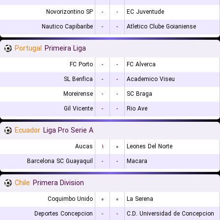
Novorizontino SP
-
-
EC Juventude
Nautico Capibaribe
-
-
Atletico Clube Goianiense
Portugal
Primeira Liga
FC Porto
-
-
FC Alverca
SL Benfica
-
-
Academico Viseu
Moreirense
-
-
SC Braga
Gil Vicente
-
-
Rio Ave
Ecuador
Liga Pro Serie A
Aucas
۱
۰
Leones Del Norte
Barcelona SC Guayaquil
-
-
Macara
Chile
Primera Division
Coquimbo Unido
۰
۰
La Serena
Deportes Concepcion
-
-
C.D. Universidad de Concepcion