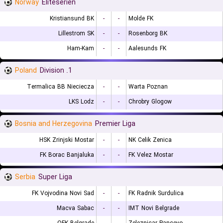
Norway
Eliteserien
Kristiansund BK
-
-
Molde FK
Lillestrom SK
-
-
Rosenborg BK
Ham-Kam
-
-
Aalesunds FK
Poland
1. Division
Termalica BB Nieciecza
-
-
Warta Poznan
LKS Lodz
-
-
Chrobry Glogow
Bosnia and Herzegovina
Premier Liga
HSK Zrinjski Mostar
-
-
NK Celik Zenica
FK Borac Banjaluka
-
-
FK Velez Mostar
Serbia
Super Liga
FK Vojvodina Novi Sad
-
-
FK Radnik Surdulica
Macva Sabac
-
-
IMT Novi Belgrade