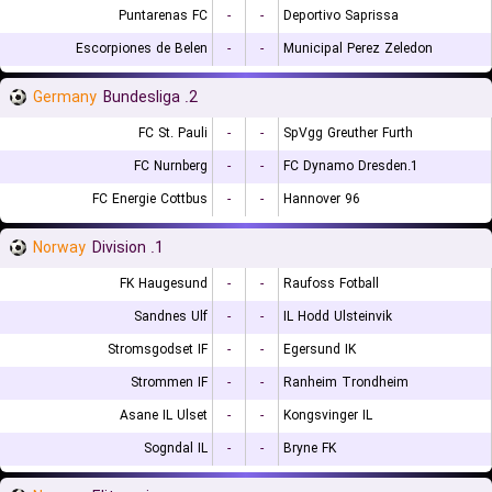
Puntarenas FC
-
-
Deportivo Saprissa
Escorpiones de Belen
-
-
Municipal Perez Zeledon
Germany
2. Bundesliga
FC St. Pauli
-
-
SpVgg Greuther Furth
FC Nurnberg
-
-
1.FC Dynamo Dresden
FC Energie Cottbus
-
-
Hannover 96
Norway
1. Division
FK Haugesund
-
-
Raufoss Fotball
Sandnes Ulf
-
-
IL Hodd Ulsteinvik
Stromsgodset IF
-
-
Egersund IK
Strommen IF
-
-
Ranheim Trondheim
Asane IL Ulset
-
-
Kongsvinger IL
Sogndal IL
-
-
Bryne FK