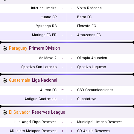
Inter de Limeira
-
-
Volta Redonda
Ituano SP
-
-
Barra FC
Ypiranga RS
-
-
Floresta EC
Maringa FC PR
-
-
Amazonas FC
Paraguay
Primera Division
2 de Mayo
۰
۰
Olimpia Asuncion
Sportivo San Lorenzo
-
-
Sportivo Luqueno
Guatemala
Liga Nacional
Aurora FC
۳
۰
CSD Comunicaciones
Antigua Guatemala
-
-
Guastatoya
El Salvador
Reserves League
Luis Angel Firpo Reserves
۰
۰
Municipal Limeno Reserves
AD Isidro Metapan Reserves
۱
۱
CD Aguila Reserves