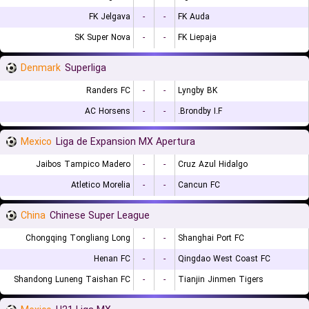
FK Jelgava
-
-
FK Auda
SK Super Nova
-
-
FK Liepaja
Denmark
Superliga
Randers FC
-
-
Lyngby BK
AC Horsens
-
-
Brondby I.F.
Mexico
Liga de Expansion MX Apertura
Jaibos Tampico Madero
-
-
Cruz Azul Hidalgo
Atletico Morelia
-
-
Cancun FC
China
Chinese Super League
Chongqing Tongliang Long
-
-
Shanghai Port FC
Henan FC
-
-
Qingdao West Coast FC
Shandong Luneng Taishan FC
-
-
Tianjin Jinmen Tigers