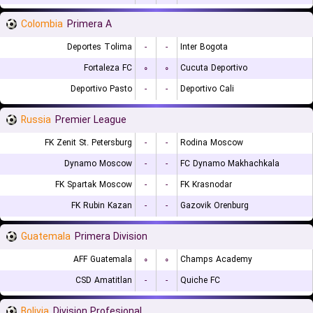
Colombia
Primera A
Deportes Tolima
-
-
Inter Bogota
Fortaleza FC
۰
۰
Cucuta Deportivo
Deportivo Pasto
-
-
Deportivo Cali
Russia
Premier League
FK Zenit St. Petersburg
-
-
Rodina Moscow
Dynamo Moscow
-
-
FC Dynamo Makhachkala
FK Spartak Moscow
-
-
FK Krasnodar
FK Rubin Kazan
-
-
Gazovik Orenburg
Guatemala
Primera Division
AFF Guatemala
۰
۰
Champs Academy
CSD Amatitlan
-
-
Quiche FC
Bolivia
Division Profesional