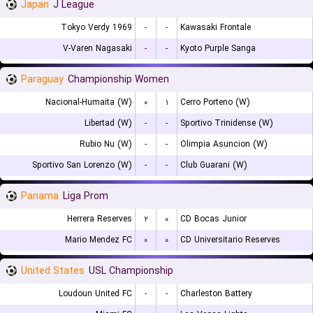
Japan
J League
Tokyo Verdy 1969
-
-
Kawasaki Frontale
V-Varen Nagasaki
-
-
Kyoto Purple Sanga
Paraguay
Championship Women
Nacional-Humaita (W)
۰
۱
Cerro Porteno (W)
Libertad (W)
-
-
Sportivo Trinidense (W)
Rubio Nu (W)
-
-
Olimpia Asuncion (W)
Sportivo San Lorenzo (W)
-
-
Club Guarani (W)
Panama
Liga Prom
Herrera Reserves
۲
۰
CD Bocas Junior
Mario Mendez FC
۰
۰
CD Universitario Reserves
United States
USL Championship
Loudoun United FC
-
-
Charleston Battery