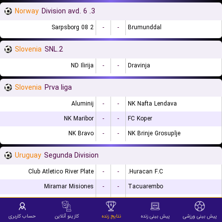
Norway
3. Division avd. 6
Sarpsborg 08 2
-
-
Brumunddal
Slovenia
2.SNL
ND Ilirija
-
-
Dravinja
Slovenia
Prva liga
Aluminij
-
-
NK Nafta Lendava
NK Maribor
-
-
FC Koper
NK Bravo
-
-
NK Brinje Grosuplje
Uruguay
Segunda Division
Club Atletico River Plate
-
-
Huracan F.C.
Miramar Misiones
-
-
Tacuarembo
Club Oriental
-
-
Atenas
پیش بینی ورزشی
پیش بینی زنده
نتایج زنده
کازینو آنلاین
حساب کاربری