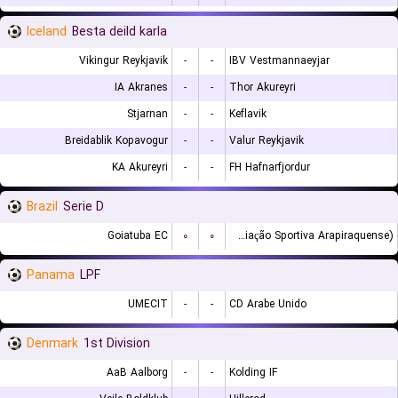
Iceland
Besta deild karla
Vikingur Reykjavik
-
-
IBV Vestmannaeyjar
IA Akranes
-
-
Thor Akureyri
Stjarnan
-
-
Keflavik
Breidablik Kopavogur
-
-
Valur Reykjavik
KA Akureyri
-
-
FH Hafnarfjordur
Brazil
Serie D
Goiatuba EC
۰
۰
ASA (Agremiação Sportiva Arapiraquense)
Panama
LPF
UMECIT
-
-
CD Arabe Unido
Denmark
1st Division
AaB Aalborg
-
-
Kolding IF