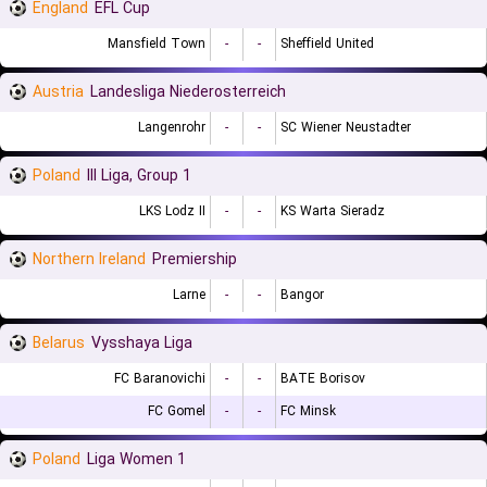
England
EFL Cup
Mansfield Town
-
-
Sheffield United
Austria
Landesliga Niederosterreich
Langenrohr
-
-
SC Wiener Neustadter
Poland
III Liga, Group 1
LKS Lodz II
-
-
KS Warta Sieradz
Northern Ireland
Premiership
Larne
-
-
Bangor
Belarus
Vysshaya Liga
FC Baranovichi
-
-
BATE Borisov
FC Gomel
-
-
FC Minsk
Poland
1 Liga Women