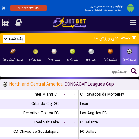
اپلیکیشن جت بت مختص اندروید
برای دانلود کلیک کنید
(دسترسی آسان و بدون فیلترشکن به سایت)
دسته بندی ورزش ها
فوتبال(۴۰۹)
بسکتبال(۵۱)
والیبال(۴)
تنیس(۶۰)
بیسبال(۳۲)
هندبال(۱۰)
فوتبال آمریکایی(۱)
North and Central America
CONCACAF Leagues Cup
Inter Miami CF
-
-
CF Rayados de Monterrey
Orlando City SC
-
-
Leon
Deportivo Toluca FC
-
-
Los Angeles FC
Real Salt Lake
-
-
CF Atlante
CD Chivas de Guadalajara
-
-
FC Dallas