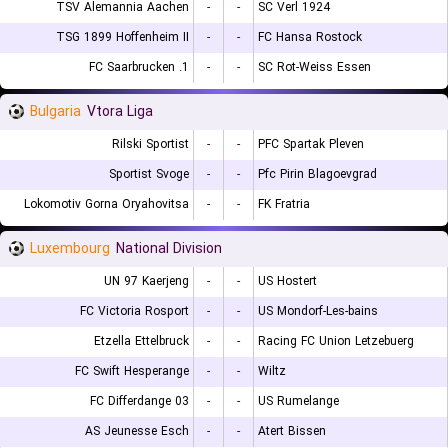
TSV Alemannia Aachen
-
-
SC Verl 1924
TSG 1899 Hoffenheim II
-
-
FC Hansa Rostock
1. FC Saarbrucken
-
-
SC Rot-Weiss Essen
Bulgaria
Vtora Liga
Rilski Sportist
-
-
PFC Spartak Pleven
Sportist Svoge
-
-
Pfc Pirin Blagoevgrad
Lokomotiv Gorna Oryahovitsa
-
-
FK Fratria
Luxembourg
National Division
UN 97 Kaerjeng
-
-
US Hostert
FC Victoria Rosport
-
-
US Mondorf-Les-bains
Etzella Ettelbruck
-
-
Racing FC Union Letzebuerg
FC Swift Hesperange
-
-
Wiltz
FC Differdange 03
-
-
US Rumelange
AS Jeunesse Esch
-
-
Atert Bissen