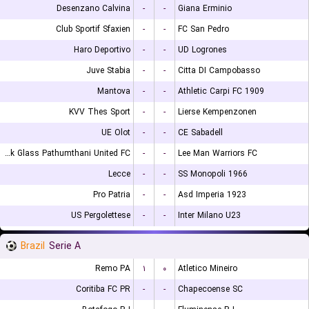
Desenzano Calvina
-
-
Giana Erminio
Club Sportif Sfaxien
-
-
FC San Pedro
Haro Deportivo
-
-
UD Logrones
Juve Stabia
-
-
Citta DI Campobasso
Mantova
-
-
Athletic Carpi FC 1909
KVV Thes Sport
-
-
Lierse Kempenzonen
UE Olot
-
-
CE Sabadell
Bangkok Glass Pathumthani United FC
-
-
Lee Man Warriors FC
Lecce
-
-
SS Monopoli 1966
Pro Patria
-
-
Asd Imperia 1923
US Pergolettese
-
-
Inter Milano U23
Brazil
Serie A
Remo PA
۱
۰
Atletico Mineiro
Coritiba FC PR
-
-
Chapecoense SC