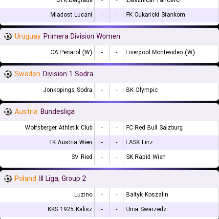
OFK Belgrade
-
-
Zeleznicar Pancevo
Mladost Lucani
-
-
FK Cukaricki Stankom
Uruguay
Primera Division Women
CA Penarol (W)
-
-
Liverpool Montevideo (W)
Sweden
Division 1 Sodra
Jonkopings Sodra
-
-
BK Olympic
Austria
Bundesliga
Wolfsberger Athletik Club
-
-
FC Red Bull Salzburg
FK Austria Wien
-
-
LASK Linz
SV Ried
-
-
SK Rapid Wien
Poland
III Liga, Group 2
Luzino
-
-
Baltyk Koszalin
KKS 1925 Kalisz
-
-
Unia Swarzedz