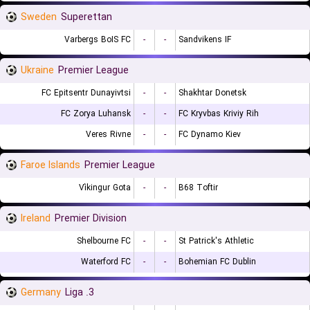
Sweden
Superettan
Varbergs BoIS FC
-
-
Sandvikens IF
Ukraine
Premier League
FC Epitsentr Dunayivtsi
-
-
Shakhtar Donetsk
FC Zorya Luhansk
-
-
FC Kryvbas Kriviy Rih
Veres Rivne
-
-
FC Dynamo Kiev
Faroe Islands
Premier League
Víkingur Gota
-
-
B68 Toftir
Ireland
Premier Division
Shelbourne FC
-
-
St Patrick's Athletic
Waterford FC
-
-
Bohemian FC Dublin
Germany
3. Liga