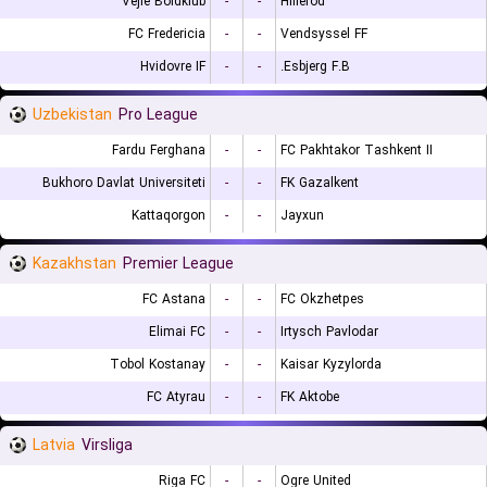
Vejle Boldklub
-
-
Hillerod
FC Fredericia
-
-
Vendsyssel FF
Hvidovre IF
-
-
Esbjerg F.B.
Uzbekistan
Pro League
Fardu Ferghana
-
-
FC Pakhtakor Tashkent II
Bukhoro Davlat Universiteti
-
-
FK Gazalkent
Kattaqorgon
-
-
Jayxun
Kazakhstan
Premier League
FC Astana
-
-
FC Okzhetpes
Elimai FC
-
-
Irtysch Pavlodar
Tobol Kostanay
-
-
Kaisar Kyzylorda
FC Atyrau
-
-
FK Aktobe
Latvia
Virsliga
Riga FC
-
-
Ogre United