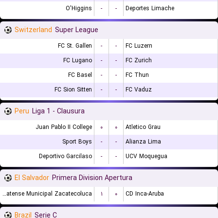
O'Higgins
-
-
Deportes Limache
Switzerland
Super League
FC St. Gallen
-
-
FC Luzern
FC Lugano
-
-
FC Zurich
FC Basel
-
-
FC Thun
FC Sion Sitten
-
-
FC Vaduz
Peru
Liga 1 - Clausura
Juan Pablo II College
۰
۰
Atletico Grau
Sport Boys
-
-
Alianza Lima
Deportivo Garcilaso
-
-
UCV Moquegua
El Salvador
Primera Division Apertura
CD Platense Municipal Zacatecoluca
۱
۰
CD Inca-Aruba
Brazil
Serie C