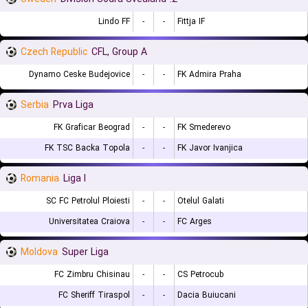
Lindo FF
-
-
Fittja IF
Czech Republic
CFL, Group A
Dynamo Ceske Budejovice
-
-
FK Admira Praha
Serbia
Prva Liga
FK Graficar Beograd
-
-
FK Smederevo
FK TSC Backa Topola
-
-
FK Javor Ivanjica
Romania
Liga I
SC FC Petrolul Ploiesti
-
-
Otelul Galati
Universitatea Craiova
-
-
FC Arges
Moldova
Super Liga
FC Zimbru Chisinau
-
-
CS Petrocub
FC Sheriff Tiraspol
-
-
Dacia Buiucani