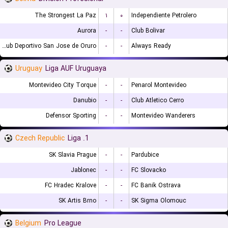
The Strongest La Paz
۱
۰
Independiente Petrolero
Aurora
-
-
Club Bolivar
GV Club Deportivo San Jose de Oruro
-
-
Always Ready
Uruguay
Liga AUF Uruguaya
Montevideo City Torque
-
-
Penarol Montevideo
Danubio
-
-
Club Atletico Cerro
Defensor Sporting
-
-
Montevideo Wanderers
Czech Republic
1. Liga
SK Slavia Prague
-
-
Pardubice
Jablonec
-
-
FC Slovacko
FC Hradec Kralove
-
-
FC Banik Ostrava
SK Artis Brno
-
-
SK Sigma Olomouc
Belgium
Pro League