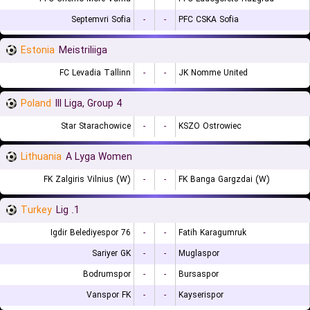
Septemvri Sofia
-
-
PFC CSKA Sofia
Estonia
Meistriliiga
FC Levadia Tallinn
-
-
JK Nomme United
Poland
III Liga, Group 4
Star Starachowice
-
-
KSZO Ostrowiec
Lithuania
A Lyga Women
FK Zalgiris Vilnius (W)
-
-
FK Banga Gargzdai (W)
Turkey
1. Lig
76 Igdir Belediyespor
-
-
Fatih Karagumruk
Sariyer GK
-
-
Muglaspor
Bodrumspor
-
-
Bursaspor
Vanspor FK
-
-
Kayserispor