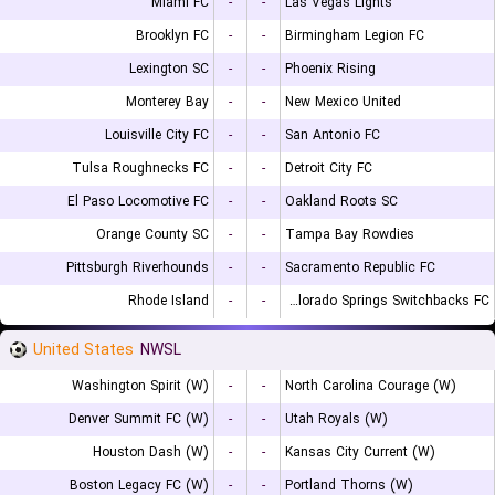
Miami FC
-
-
Las Vegas Lights
Brooklyn FC
-
-
Birmingham Legion FC
Lexington SC
-
-
Phoenix Rising
Monterey Bay
-
-
New Mexico United
Louisville City FC
-
-
San Antonio FC
Tulsa Roughnecks FC
-
-
Detroit City FC
El Paso Locomotive FC
-
-
Oakland Roots SC
Orange County SC
-
-
Tampa Bay Rowdies
Pittsburgh Riverhounds
-
-
Sacramento Republic FC
Rhode Island
-
-
Colorado Springs Switchbacks FC
United States
NWSL
Washington Spirit (W)
-
-
North Carolina Courage (W)
Denver Summit FC (W)
-
-
Utah Royals (W)
Houston Dash (W)
-
-
Kansas City Current (W)
Boston Legacy FC (W)
-
-
Portland Thorns (W)