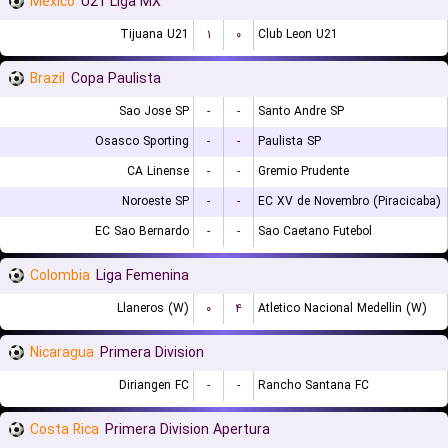
Mexico
U21 Liga MX
Tijuana U21
۱
۰
Club Leon U21
Brazil
Copa Paulista
Sao Jose SP
-
-
Santo Andre SP
Osasco Sporting
-
-
Paulista SP
CA Linense
-
-
Gremio Prudente
Noroeste SP
-
-
EC XV de Novembro (Piracicaba)
EC Sao Bernardo
-
-
Sao Caetano Futebol
Colombia
Liga Femenina
Llaneros (W)
۰
۴
Atletico Nacional Medellin (W)
Nicaragua
Primera Division
Diriangen FC
-
-
Rancho Santana FC
Costa Rica
Primera Division Apertura