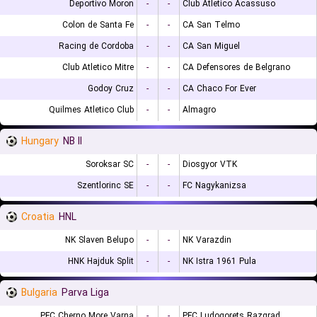
Deportivo Moron
-
-
Club Atletico Acassuso
Colon de Santa Fe
-
-
CA San Telmo
Racing de Cordoba
-
-
CA San Miguel
Club Atletico Mitre
-
-
CA Defensores de Belgrano
Godoy Cruz
-
-
CA Chaco For Ever
Quilmes Atletico Club
-
-
Almagro
Hungary
NB II
Soroksar SC
-
-
Diosgyor VTK
Szentlorinc SE
-
-
FC Nagykanizsa
Croatia
HNL
NK Slaven Belupo
-
-
NK Varazdin
HNK Hajduk Split
-
-
NK Istra 1961 Pula
Bulgaria
Parva Liga
PFC Cherno More Varna
-
-
PFC Ludogorets Razgrad