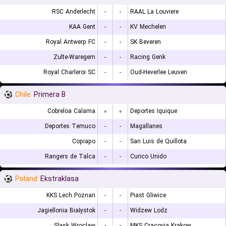
RSC Anderlecht
-
-
RAAL La Louviere
KAA Gent
-
-
KV Mechelen
Royal Antwerp FC
-
-
SK Beveren
Zulte-Waregem
-
-
Racing Genk
Royal Charleroi SC
-
-
Oud-Heverlee Leuven
Chile
Primera B
Cobreloa Calama
۰
۰
Deportes Iquique
Deportes Temuco
-
-
Magallanes
Copiapo
-
-
San Luis de Quillota
Rangers de Talca
-
-
Curico Unido
Poland
Ekstraklasa
KKS Lech Poznan
-
-
Piast Gliwice
Jagiellonia Białystok
-
-
Widzew Lodz
Slask Wroclaw
-
-
MKS Cracovia Krakow