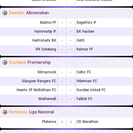
Sweden
Allsvenskan
Malmo FF
-
-
Degerfors IF
Hammarby IF
-
-
BK Hacken
Halmstads BK
-
-
GAIS
IFK Goteborg
-
-
Kalmar FF
Scotland
Premiership
Kilmarnock
-
-
Celtic FC
Glasgow Rangers FC
-
-
Hibernian FC
Hearts Of Midlothian FC
-
-
Dundee United FC
Motherwell
-
-
Falkirk FC
Honduras
Liga Nacional
Platense
۱
۱
CD Marathon