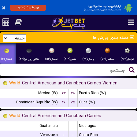
اپلیکیشن جت بت مختص اندروید
برای دانلود کلیک کنید
(دسترسی آسان و بدون فیلترشکن به سایت)
دسته بندی ورزش ها
فوتبال(۲۶۶)
بسکتبال(۵۲)
والیبال(۲۷)
تنیس(۲۰۲)
بیسبال(۵۳)
هاکی روی یخ(۲۲)
هندبال(۴)
World
Central American and Caribbean Games Women
Mexico (W)
۳۲
۲۸
Puerto Rico (W)
Dominican Republic (W)
۱۷
۳۵
Cuba (W)
World
Central American and Caribbean Games
Guatemala
-
-
Nicaragua
Venezuela
-
-
Costa Rica