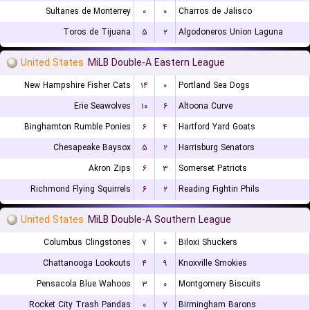
Sultanes de Monterrey
۰
۰
Charros de Jalisco
Toros de Tijuana
۵
۲
Algodoneros Union Laguna
United States
MiLB Double-A Eastern League
New Hampshire Fisher Cats
۱۴
۰
Portland Sea Dogs
Erie Seawolves
۱۰
۶
Altoona Curve
Binghamton Rumble Ponies
۶
۴
Hartford Yard Goats
Chesapeake Baysox
۵
۲
Harrisburg Senators
Akron Zips
۶
۳
Somerset Patriots
Richmond Flying Squirrels
۶
۲
Reading Fightin Phils
United States
MiLB Double-A Southern League
Columbus Clingstones
۷
۰
Biloxi Shuckers
Chattanooga Lookouts
۴
۹
Knoxville Smokies
Pensacola Blue Wahoos
۳
۰
Montgomery Biscuits
Rocket City Trash Pandas
۰
۷
Birmingham Barons