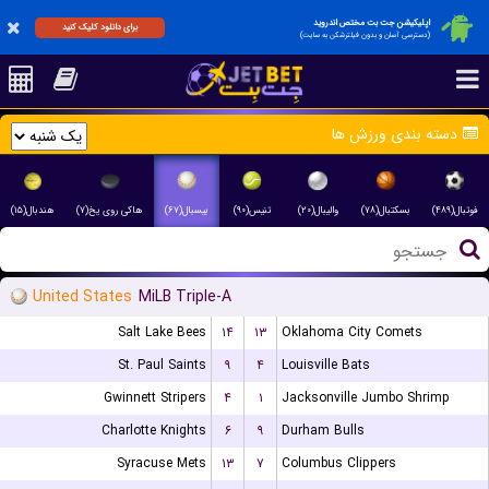
اپلیکیشن جت بت مختص اندروید
برای دانلود کلیک کنید
(دسترسی آسان و بدون فیلترشکن به سایت)
دسته بندی ورزش ها
فوتبال(۴۸۹)
بسکتبال(۷۸)
والیبال(۲۰)
تنیس(۹۰)
بیسبال(۶۷)
هاکی روی یخ(۷)
هندبال(۱۵)
United States
MiLB Triple-A
Salt Lake Bees
۱۴
۱۳
Oklahoma City Comets
St. Paul Saints
۹
۴
Louisville Bats
Gwinnett Stripers
۴
۱
Jacksonville Jumbo Shrimp
Charlotte Knights
۶
۹
Durham Bulls
Syracuse Mets
۱۳
۷
Columbus Clippers