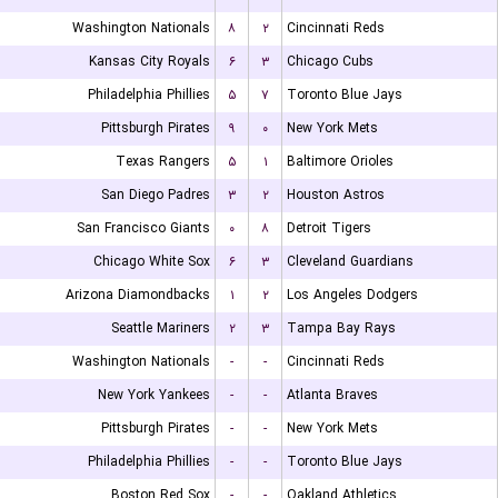
Washington Nationals
۸
۲
Cincinnati Reds
Kansas City Royals
۶
۳
Chicago Cubs
Philadelphia Phillies
۵
۷
Toronto Blue Jays
Pittsburgh Pirates
۹
۰
New York Mets
Texas Rangers
۵
۱
Baltimore Orioles
San Diego Padres
۳
۲
Houston Astros
San Francisco Giants
۰
۸
Detroit Tigers
Chicago White Sox
۶
۳
Cleveland Guardians
Arizona Diamondbacks
۱
۲
Los Angeles Dodgers
Seattle Mariners
۲
۳
Tampa Bay Rays
Washington Nationals
-
-
Cincinnati Reds
New York Yankees
-
-
Atlanta Braves
Pittsburgh Pirates
-
-
New York Mets
Philadelphia Phillies
-
-
Toronto Blue Jays
Boston Red Sox
-
-
Oakland Athletics