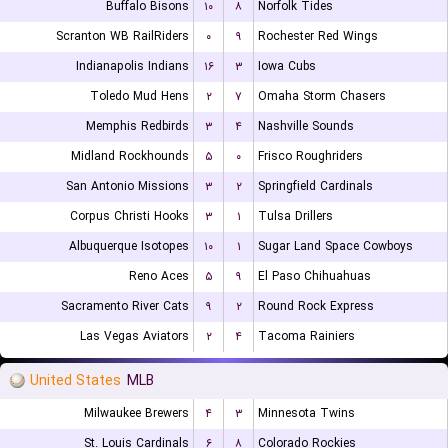
Buffalo Bisons
۱۰
۸
Norfolk Tides
Scranton WB RailRiders
۰
۹
Rochester Red Wings
Indianapolis Indians
۱۶
۳
Iowa Cubs
Toledo Mud Hens
۲
۷
Omaha Storm Chasers
Memphis Redbirds
۳
۴
Nashville Sounds
Midland Rockhounds
۵
۰
Frisco Roughriders
San Antonio Missions
۳
۲
Springfield Cardinals
Corpus Christi Hooks
۳
۱
Tulsa Drillers
Albuquerque Isotopes
۱۰
۱
Sugar Land Space Cowboys
Reno Aces
۵
۹
El Paso Chihuahuas
Sacramento River Cats
۹
۲
Round Rock Express
Las Vegas Aviators
۲
۴
Tacoma Rainiers
United States
MLB
Milwaukee Brewers
۴
۳
Minnesota Twins
St. Louis Cardinals
۶
۸
Colorado Rockies