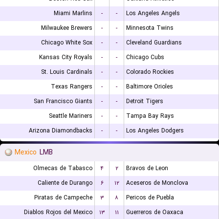
Miami Marlins
-
-
Los Angeles Angels
Milwaukee Brewers
-
-
Minnesota Twins
Chicago White Sox
-
-
Cleveland Guardians
Kansas City Royals
-
-
Chicago Cubs
St. Louis Cardinals
-
-
Colorado Rockies
Texas Rangers
-
-
Baltimore Orioles
San Francisco Giants
-
-
Detroit Tigers
Seattle Mariners
-
-
Tampa Bay Rays
Arizona Diamondbacks
-
-
Los Angeles Dodgers
Mexico
LMB
Olmecas de Tabasco
۴
۲
Bravos de Leon
Caliente de Durango
۶
۱۲
Aceseros de Monclova
Piratas de Campeche
۳
۸
Pericos de Puebla
Diablos Rojos del Mexico
۱۳
۱۱
Guerreros de Oaxaca