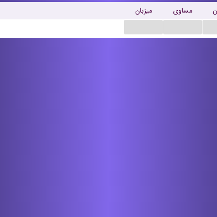
ن
مساوی
میزبان
...
...