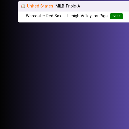
United States
MiLB Triple-A
Worcester Red Sox
-
Lehigh Valley IronPigs
۲۳:۳۵