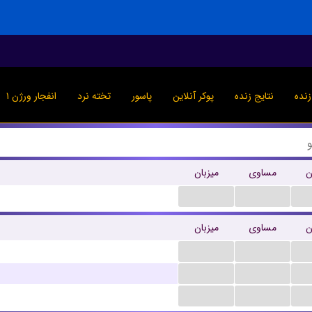
نده
نتایج زنده
پوکر آنلاین
پاسور
تخته نرد
انفجار ورژن ۱
ن
مساوی
میزبان
...
...
ن
مساوی
میزبان
...
...
...
...
...
...