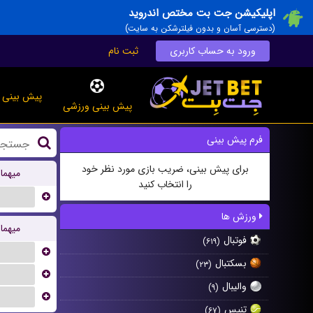
اپلیکیشن جت بت مختص اندروید
(دسترسی آسان و بدون فیلترشکن به سایت)
ورود به حساب کاربری
ثبت نام
پیش بینی ز
پیش بینی ورزشی
فرم پیش بینی
برای پیش بینی، ضریب بازی مورد نظر خود
میهما
را انتخاب کنید
...
ورزش ها
میهما
فوتبال
(۶۱۹)
...
بسکتبال
(۲۳)
...
والیبال
(۹)
...
تنیس
(۶۷)