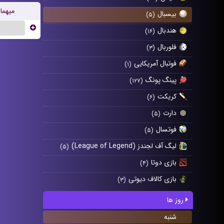
میهما
بیسبال
(۵)
...
هندبال
(۱۶)
فلوربال
(۳)
فوتبال آمریکایی
(۱)
پینگ پونگ
(۱۲۷)
کریکت
(۶)
دارت
(۵)
فوتسال
(۵)
لیگ آف لجندز (League of Legend)
(۵)
بازی دوتا
(۴)
بازی کالاف دیوتی
(۳)
روز ها
شنبه