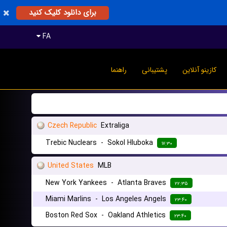
برای دانلود کلیک کنید
FA
کازینو آنلاین
پشتیبانی
راهنما
Czech Republic
Extraliga
Trebic Nuclears
-
Sokol Hluboka
۱۷:۳۰
United States
MLB
New York Yankees
-
Atlanta Braves
۲۲:۳۵
Miami Marlins
-
Los Angeles Angels
۲۳:۴۰
Boston Red Sox
-
Oakland Athletics
۲۳:۴۰