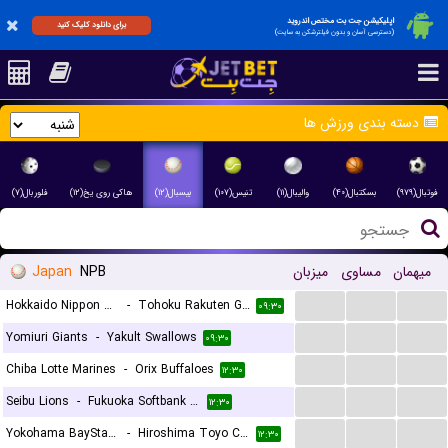
اپلیکیشن جت بت مختص اندروید
برای دانلود کلیک کنید
(دسترسی آسان و بدون فیلترشکن به سایت)
دسته بندی ورزش ها
فوتبال(۹۷۹)
بسکتبال(۴۰)
والیبال(۱۱)
تنیس(۱۰۷)
بیسبال(۱۲)
هاکی روی یخ(۱۲)
فلوربال(۷)
Japan
NPB
میزبان
مساوی
میهمان
...
...
...
Hokkaido Nippon Ham Fighters
-
Tohoku Rakuten Golden Eagles
۰۹:۳۰
...
...
...
Yomiuri Giants
-
Yakult Swallows
۰۹:۳۰
...
...
...
Chiba Lotte Marines
-
Orix Buffaloes
۱۲:۳۰
...
...
...
Seibu Lions
-
Fukuoka Softbank Hawks
۱۲:۳۰
...
...
...
Yokohama BayStars
-
Hiroshima Toyo Carp
۱۲:۳۰