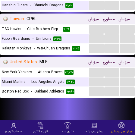
...
...
...
Hanshin Tigers
-
Chunichi Dragons
۱۲:۳۰
Taiwan
CPBL
میزبان
مساوی
میهمان
...
...
...
TSG Hawks
-
Citic Brothers Elephants
۱۱:۳۵
...
...
...
Fubon Guardians
-
Uni Lions
۱۲:۳۵
...
...
...
Rakuten Monkeys
-
Wei-Chuan Dragons
۱۲:۳۵
United States
MLB
میزبان
مساوی
میهمان
...
...
...
New York Yankees
-
Atlanta Braves
۲۲:۳۵
...
...
...
Miami Marlins
-
Los Angeles Angels
۲۳:۴۰
...
...
...
Boston Red Sox
-
Oakland Athletics
۲۳:۴۰
پیش بینی ورزشی
پیش بینی زنده
نتایج زنده
کازینو آنلاین
حساب کاربری