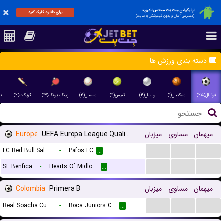
اپلیکیشن جت بت مختص اندروید
برای دانلود کلیک کنید
(دسترسی آسان و بدون فیلترشکن به سایت)
دسته بندی ورزش ها
فوتبال(۲۵)
بسکتبال(۱)
والیبال(۴)
تنیس(۱۱)
بیسبال(۲)
پینگ پونگ(۱۳)
کریکت(۲)
ب)
Europe
UEFA Europa League Qualification
میزبان
مساوی
میهمان
...
...
...
FC Red Bull Salzburg
..
-
..
Pafos FC
...
...
...
...
SL Benfica
..
-
..
Hearts Of Midlothian FC
...
Colombia
Primera B
میزبان
مساوی
میهمان
...
...
...
Real Soacha Cundinamarca
..
-
..
Boca Juniors Cali
...