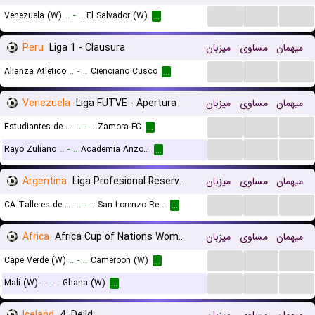
...
...
...
Venezuela (W)
..
-
..
El Salvador (W)
...
Peru
Liga 1 - Clausura
میزبان
مساوی
میهمان
...
...
...
Alianza Atletico
..
-
..
Cienciano Cusco
...
Venezuela
Liga FUTVE - Apertura
میزبان
مساوی
میهمان
...
...
...
Estudiantes de Mérida
..
-
..
Zamora FC
...
...
...
...
Rayo Zuliano
..
-
..
Academia Anzoategui
...
Argentina
Liga Profesional Reserves
میزبان
مساوی
میهمان
...
...
...
CA Talleres de Cordoba Reserves
..
-
..
San Lorenzo Reserves
...
Africa
Africa Cup of Nations Women
میزبان
مساوی
میهمان
...
...
...
Cape Verde (W)
..
-
..
Cameroon (W)
...
...
...
...
Mali (W)
..
-
..
Ghana (W)
...