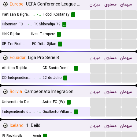
Europe
UEFA Conference League Qualification
میزبان
مساوی
میهمان
...
...
...
Partizan Belgrade
..
-
..
Tobol Kostanay
...
...
...
...
Hibernian FC
..
-
..
FK Shkendija 79
...
...
...
...
HNK Rijeka
..
-
..
Ilves Tampere
...
...
...
...
SP Tre Fiori
..
-
..
FC Drita Gjilan
...
Ecuador
Liga Pro Serie B
میزبان
مساوی
میهمان
...
...
...
Atletico Rojiblanco
..
-
..
CD Santo Domingo
...
...
...
...
CD Independiente Juniors
..
-
..
22 de Julio
...
Bolivia
Campeonato Integracion Women
میزبان
مساوی
میهمان
...
...
...
Universitario De Vinto (W)
..
-
..
Astor FC (W)
...
...
...
...
Independiente de Challapata (W)
..
-
..
Gualberto Villarroel San Jose Oruro (W)
...
Iceland
1. Deild
میزبان
مساوی
میهمان
...
...
...
IR Reykjavik
..
-
..
Aegir
...